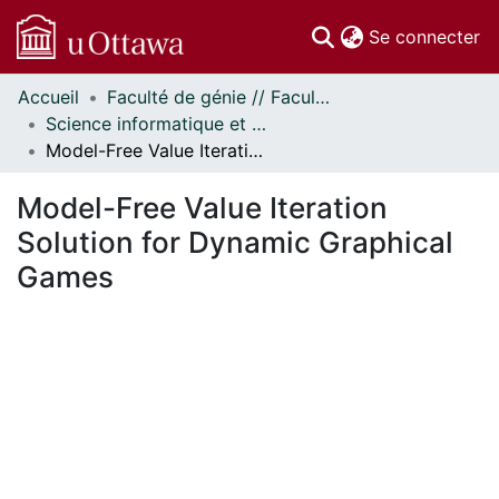
(c
Se connecter
Accueil
Faculté de génie // Faculty of Engineering
Communautés
Science informatique et génie électrique - Publications // Electrical Engineering and Computer Science - Publications
et collections
Model-Free Value Iteration Solution for Dynamic Graphical Games
Parcourir
Statistiques
Model-Free Value Iteration
À propos
Solution for Dynamic Graphical
Games