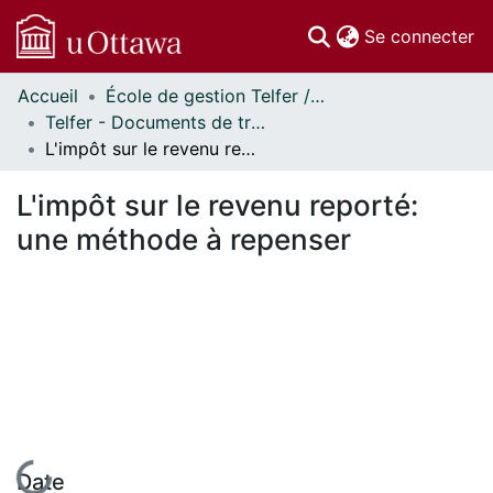
(c
Se connecter
Accueil
École de gestion Telfer // Telfer School of Management
Communautés
Telfer - Documents de travail // Telfer - Working Papers
et collections
L'impôt sur le revenu reporté: une méthode à repenser
Parcourir
Statistiques
L'impôt sur le revenu reporté:
À propos
une méthode à repenser
En cours de chargement...
Date