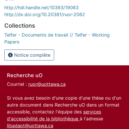
http://hdl.handle.net/10393/19083
http://dx.doi.org/10.20381/ruor-2082
Collections
Telfer - Documents de travail // Telfer - Working
Papers
Notice complète
Recherche uO
Courriel :
ruor@uottawa.ca
Si vous avez besoin d'une copie d'une thèse ou d'un
autre document dans Recherche uO dans un format
accessible, contactez l'équipe des
services
d'accessibilité de la bibliothèque
à l'adresse
libadapt@uottawa.ca