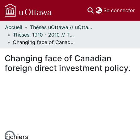
(c
Se connecter
Accueil
Thèses uOttawa // uOttawa Theses
Communautés
Thèses, 1910 - 2010 // Theses, 1910 - 2010
et collections
Changing face of Canadian foreign direct investment policy.
Parcourir
Statistiques
Changing face of Canadian
À propos
foreign direct investment policy.
Fichiers