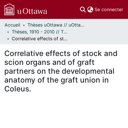
(c
Se connecter
Accueil
Thèses uOttawa // uOttawa Theses
Communautés
Thèses, 1910 - 2010 // Theses, 1910 - 2010
et collections
Correlative effects of stock and scion organs and of graft partners on the developmental anatomy of the graft union in Coleus.
Parcourir
Statistiques
Correlative effects of stock and
À propos
scion organs and of graft
partners on the developmental
anatomy of the graft union in
Coleus.