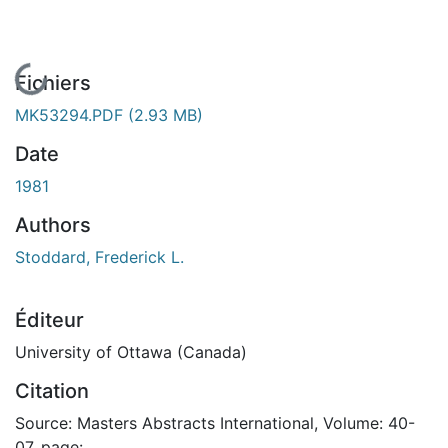
En cours de chargement...
Fichiers
MK53294.PDF
(2.93 MB)
Date
1981
Authors
Stoddard, Frederick L.
Éditeur
University of Ottawa (Canada)
Citation
Source: Masters Abstracts International, Volume: 40-
07, page: .