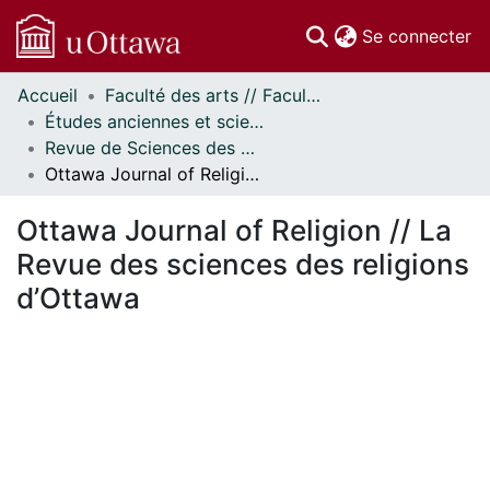
(c
Se connecter
Accueil
Faculté des arts // Faculty of Arts
Communautés
Études anciennes et sciences des religions // Classics and Religious Studies
et collections
Revue de Sciences des Religions d'Ottawa // Ottawa Journal of Religion
Parcourir
Ottawa Journal of Religion // La Revue des sciences des religions d’Ottawa
Statistiques
À propos
Ottawa Journal of Religion // La
Revue des sciences des religions
d’Ottawa
 de chargement...