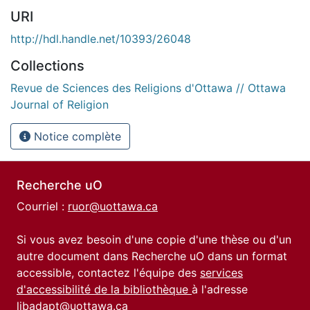
URI
http://hdl.handle.net/10393/26048
Collections
Revue de Sciences des Religions d'Ottawa // Ottawa
Journal of Religion
Notice complète
Recherche uO
Courriel :
ruor@uottawa.ca
Si vous avez besoin d'une copie d'une thèse ou d'un
autre document dans Recherche uO dans un format
accessible, contactez l'équipe des
services
d'accessibilité de la bibliothèque
à l'adresse
libadapt@uottawa.ca