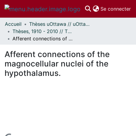
(c
Se connecter
Accueil
Thèses uOttawa // uOttawa Theses
Communautés
Thèses, 1910 - 2010 // Theses, 1910 - 2010
et collections
Afferent connections of the magnocellular nuclei of the hypothalamus.
Parcourir
Statistiques
Afferent connections of the
À propos
magnocellular nuclei of the
hypothalamus.