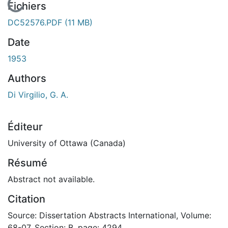
En cours de chargement...
Fichiers
DC52576.PDF
(11 MB)
Date
1953
Authors
Di Virgilio, G. A.
Éditeur
University of Ottawa (Canada)
Résumé
Abstract not available.
Citation
Source: Dissertation Abstracts International, Volume:
68-07, Section: B, page: 4294.