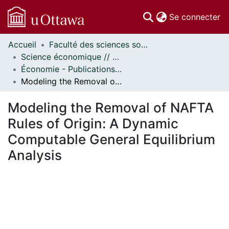
(c
Se connecter
Accueil
Faculté des sciences sociales // Faculty of Social Sciences
Communautés
Science économique // Economics
et collections
Économie - Publications // Economics - Working Papers
Parcourir
Modeling the Removal of NAFTA Rules of Origin: A Dynamic Computable General Equilibrium Analysis
Statistiques
À propos
Modeling the Removal of NAFTA
Rules of Origin: A Dynamic
Computable General Equilibrium
Analysis