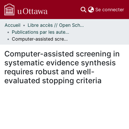
(c
Se connecter
Accueil
Libre accès // Open Scholarship
Communautés
Publications par les auteurs d'uOttawa publiés par BioMed Central // uOttawa authored publications from BioMed Central
et collections
Computer-assisted screening in systematic evidence synthesis requires robust and well-evaluated stopping criteria
Parcourir
Statistiques
Computer-assisted screening in
À propos
systematic evidence synthesis
requires robust and well-
evaluated stopping criteria