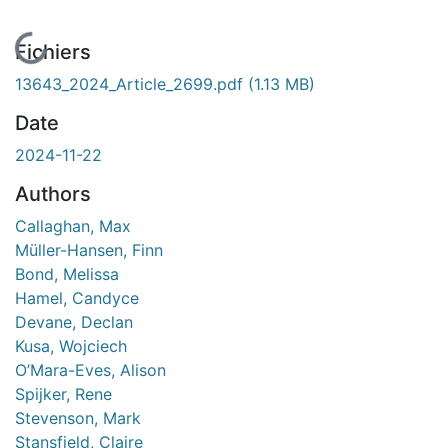
En cours de chargement...
Fichiers
13643_2024_Article_2699.pdf
(1.13 MB)
Date
2024-11-22
Authors
Callaghan, Max
Müller-Hansen, Finn
Bond, Melissa
Hamel, Candyce
Devane, Declan
Kusa, Wojciech
O’Mara-Eves, Alison
Spijker, Rene
Stevenson, Mark
Stansfield, Claire