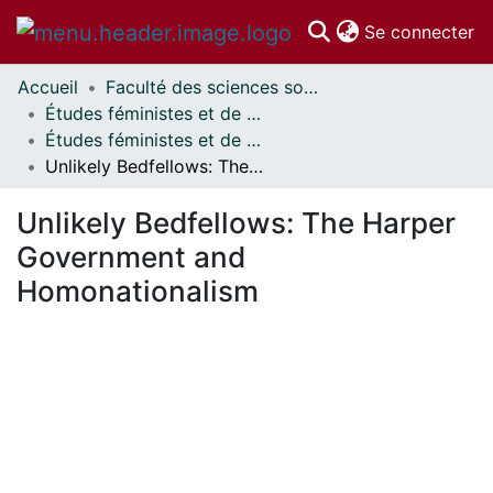
(c
Se connecter
Accueil
Faculté des sciences sociales // Faculty of Social Sciences
Communautés
Études féministes et de genre // Feminist and Gender Studies
et collections
Études féministes et de genre - Mémoires // Feminist and Gender Studies – Research Papers
Parcourir
Unlikely Bedfellows: The Harper Government and Homonationalism
Statistiques
À propos
Unlikely Bedfellows: The Harper
Government and
Homonationalism
chargement...