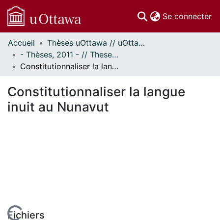
(c
Se connecter
Accueil
Thèses uOttawa // uOttawa Theses
Communautés
- Thèses, 2011 - // Theses, 2011 -
et collections
Constitutionnaliser la langue inuit au Nunavut
Parcourir
Statistiques
Constitutionnaliser la langue
À propos
inuit au Nunavut
Fichiers