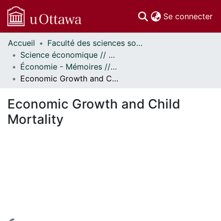
(c
Se connecter
Accueil
Faculté des sciences sociales // Faculty of Social Sciences
Communautés
Science économique // Economics
et collections
Économie - Mémoires // Economics - Research Papers
Parcourir
Economic Growth and Child Mortality
Statistiques
À propos
Economic Growth and Child
Mortality
En cours de chargement...