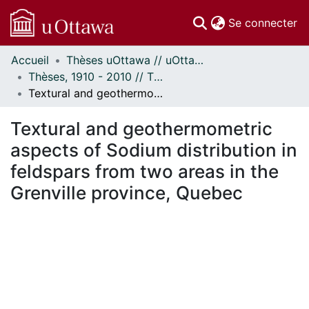
(c
Se connecter
Accueil
Thèses uOttawa // uOttawa Theses
Communautés
Thèses, 1910 - 2010 // Theses, 1910 - 2010
et collections
Textural and geothermometric aspects of Sodium distribution in feldspars from two areas in the Grenville province, Quebec
Parcourir
Statistiques
Textural and geothermometric
À propos
aspects of Sodium distribution in
feldspars from two areas in the
Grenville province, Quebec