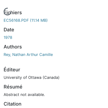
En cours de chargement...
Fichiers
EC56168.PDF
(11.14 MB)
Date
1978
Authors
Rey, Nathan Arthur Camille
Éditeur
University of Ottawa (Canada)
Résumé
Abstract not available.
Citation