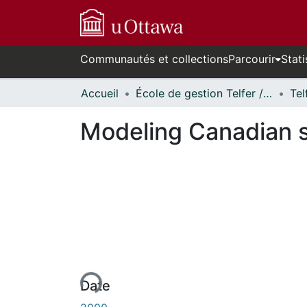
Communautés et collections
Parcourir
Stati
Accueil
École de gestion Telfer // Telfer School of Management
Modeling Canadian s
urs de chargement...
Date