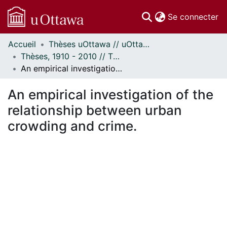
(c
Se connecter
Accueil
Thèses uOttawa // uOttawa Theses
Communautés
Thèses, 1910 - 2010 // Theses, 1910 - 2010
et collections
An empirical investigation of the relationship between urban crowding and crime.
Parcourir
Statistiques
An empirical investigation of the
À propos
relationship between urban
crowding and crime.