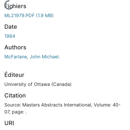
En cours de chargement...
Fichiers
ML21979.PDF
(1.9 MB)
Date
1984
Authors
McFarlane, John Michael.
Éditeur
University of Ottawa (Canada)
Citation
Source: Masters Abstracts International, Volume: 40-
07, page: .
URI