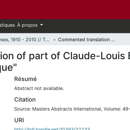
stiques
À propos
Thèses, 1910 - 2010 // Theses, 1910 - 2010
Commented translation of part of Claude-Louis Berthollet's "Essai de statistique chimique"
n of part of Claude-Louis B
que"
Résumé
Abstract not available.
Citation
Source: Masters Abstracts International, Volume: 49-
URI
http://hdl.handle.net/10393/22233