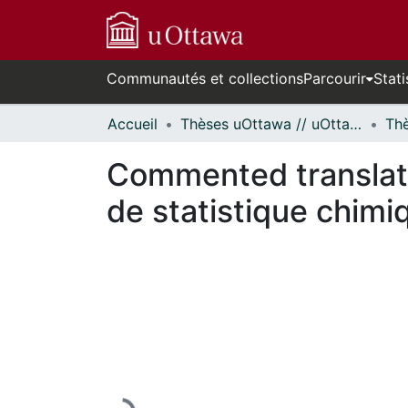
Communautés et collections
Parcourir
Stati
Accueil
Thèses uOttawa // uOttawa Theses
Commented translatio
de statistique chimi
En cours de chargement...