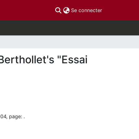
(current)
Se connecter
erthollet's "Essai
04, page: .