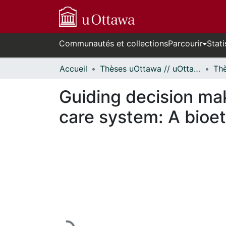
Communautés et collections
Parcourir
Stati
Accueil
Thèses uOttawa // uOttawa Theses
Guiding decision mak
care system: A bioet
En cours de chargement...