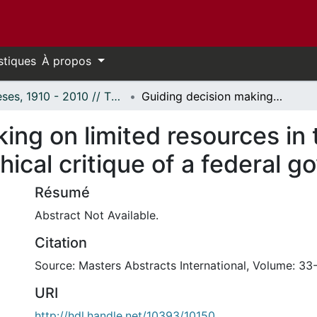
stiques
À propos
Thèses, 1910 - 2010 // Theses, 1910 - 2010
Guiding decision making on limited resources in the Canadian health care system: A bioethical critique of a federal government influence.
ing on limited resources in
hical critique of a federal 
Résumé
Abstract Not Available.
Citation
Source: Masters Abstracts International, Volume: 33-
URI
http://hdl.handle.net/10393/10150