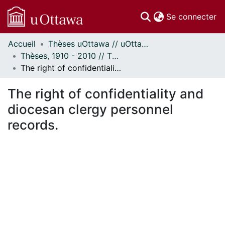
(c
Se connecter
Accueil
Thèses uOttawa // uOttawa Theses
Communautés
Thèses, 1910 - 2010 // Theses, 1910 - 2010
et collections
The right of confidentiality and diocesan clergy personnel records.
Parcourir
Statistiques
The right of confidentiality and
À propos
diocesan clergy personnel
records.