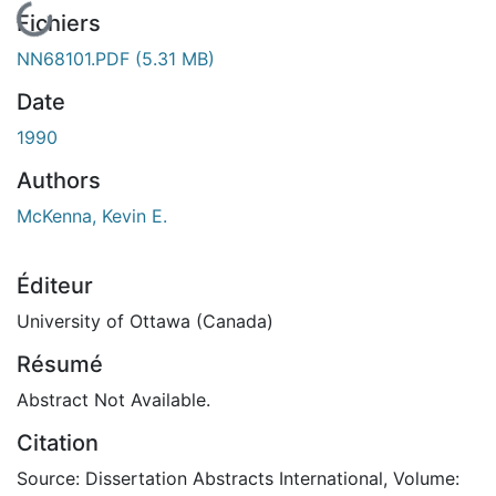
En cours de chargement...
Fichiers
NN68101.PDF
(5.31 MB)
Date
1990
Authors
McKenna, Kevin E.
Éditeur
University of Ottawa (Canada)
Résumé
Abstract Not Available.
Citation
Source: Dissertation Abstracts International, Volume: