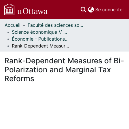
(c
Se connecter
Accueil
Faculté des sciences sociales // Faculty of Social Sciences
Communautés
Science économique // Economics
et collections
Économie - Publications // Economics - Working Papers
Parcourir
Rank-Dependent Measures of Bi-Polarization and Marginal Tax Reforms
Statistiques
À propos
Rank-Dependent Measures of Bi-
Polarization and Marginal Tax
Reforms