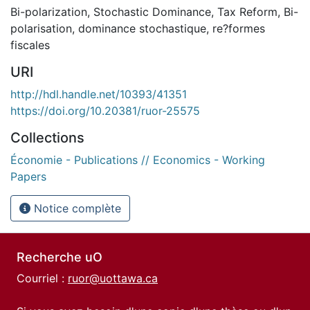
Bi-polarization
,
Stochastic Dominance
,
Tax Reform
,
Bi-
polarisation
,
dominance stochastique
,
re?formes
fiscales
URI
http://hdl.handle.net/10393/41351
https://doi.org/10.20381/ruor-25575
Collections
Économie - Publications // Economics - Working
Papers
Notice complète
Recherche uO
Courriel :
ruor@uottawa.ca