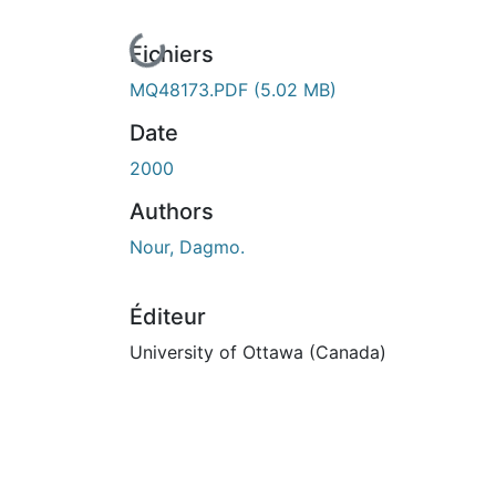
En cours de chargement...
Fichiers
MQ48173.PDF
(5.02 MB)
Date
2000
Authors
Nour, Dagmo.
Éditeur
University of Ottawa (Canada)