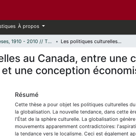
stiques
À propos
Thèses, 1910 - 2010 // Theses, 1910 - 2010
Les politiques culturelles au Canada, entre une conception "anthropo-politique" et une conception économiste : le cas de la télédiffusion.
relles au Canada, entre une 
 et une conception économist
Résumé
Cette thèse a pour objet les politiques culturelles d
la globalisation. La nouvelle tendance, dans cette ère,
l'État de la sphère culturelle. La globalisation génèr
mouvements apparemment contradictoires: l'aspiratio
la tendance vers le localisme. Ceci est également ap