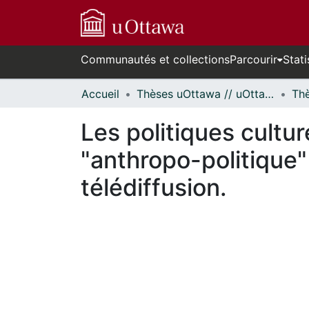
Communautés et collections
Parcourir
Stati
Accueil
Thèses uOttawa // uOttawa Theses
Les politiques cultu
"anthropo-politique"
télédiffusion.