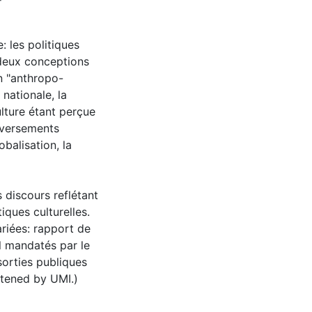
: les politiques
 deux conceptions
on "anthropo-
nationale, la
ulture étant perçue
eversements
alisation, la
 discours reflétant
iques culturelles.
riées: rapport de
l mandatés par le
orties publiques
rtened by UMI.)