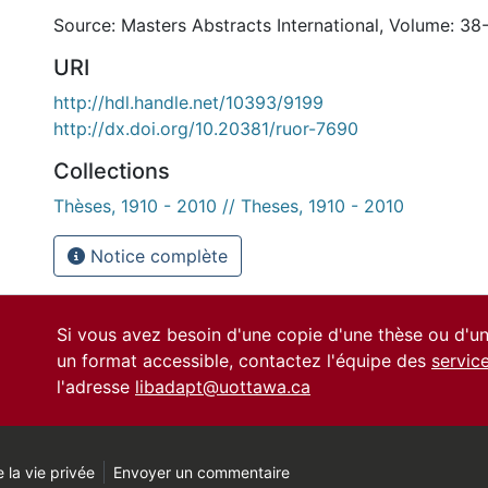
Source: Masters Abstracts International, Volume: 38-
URI
http://hdl.handle.net/10393/9199
http://dx.doi.org/10.20381/ruor-7690
Collections
Thèses, 1910 - 2010 // Theses, 1910 - 2010
Notice complète
Si vous avez besoin d'une copie d'une thèse ou d'
un format accessible, contactez l'équipe des
servic
l'adresse
libadapt@uottawa.ca
 la vie privée
Envoyer un commentaire