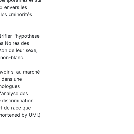
ntemporaines et sur
» envers les
les «minorités
rifier l'hypothèse
es Noires des
son de leur sexe,
 non-blanc.
avoir si au marché
t dans une
omologues
'analyse des
«discrimination
et de race que
shortened by UMI.)