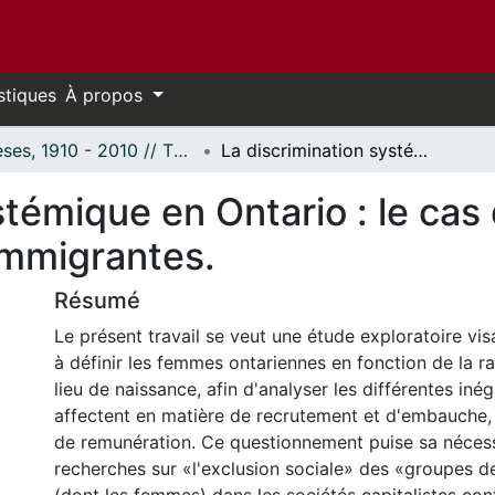
stiques
À propos
Thèses, 1910 - 2010 // Theses, 1910 - 2010
La discrimination systémique en Ontario : le cas des femmes des "minorités visibles" immigrantes.
stémique en Ontario : le ca
 immigrantes.
Résumé
Le présent travail se veut une étude exploratoire vis
à définir les femmes ontariennes en fonction de la r
lieu de naissance, afin d'analyser les différentes inég
affectent en matière de recrutement et d'embauche,
de remunération. Ce questionnement puise sa nécess
recherches sur «l'exclusion sociale» des «groupes d