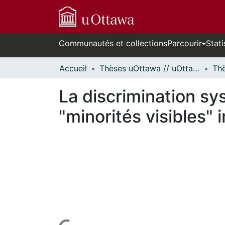
Communautés et collections
Parcourir
Stati
Accueil
Thèses uOttawa // uOttawa Theses
La discrimination sy
"minorités visibles"