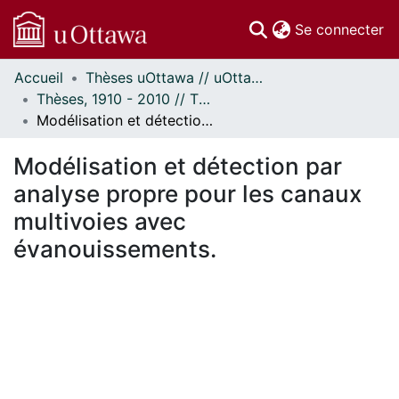
(c
Se connecter
Accueil
Thèses uOttawa // uOttawa Theses
Communautés
Thèses, 1910 - 2010 // Theses, 1910 - 2010
et collections
Modélisation et détection par analyse propre pour les canaux multivoies avec évanouissements.
Parcourir
Statistiques
Modélisation et détection par
À propos
analyse propre pour les canaux
multivoies avec
évanouissements.