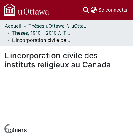
(c
Se connecter
Accueil
Thèses uOttawa // uOttawa Theses
Communautés
Thèses, 1910 - 2010 // Theses, 1910 - 2010
et collections
L'incorporation civile des instituts religieux au Canada
Parcourir
Statistiques
L'incorporation civile des
À propos
instituts religieux au Canada
Fichiers