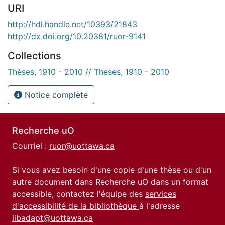
URI
http://hdl.handle.net/10393/21843
http://dx.doi.org/10.20381/ruor-9141
Collections
Thèses, 1910 - 2010 // Theses, 1910 - 2010
Notice complète
Recherche uO
Courriel :
ruor@uottawa.ca
Si vous avez besoin d'une copie d'une thèse ou d'un
autre document dans Recherche uO dans un format
accessible, contactez l'équipe des
services
d'accessibilité de la bibliothèque
à l'adresse
libadapt@uottawa.ca