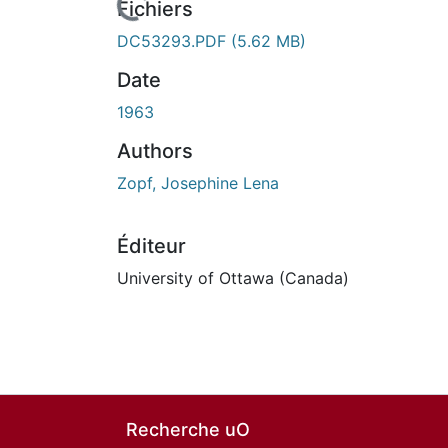
En cours de chargement...
Fichiers
DC53293.PDF
(5.62 MB)
Date
1963
Authors
Zopf, Josephine Lena
Éditeur
University of Ottawa (Canada)
Recherche uO