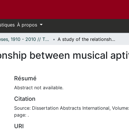
stiques
À propos
Thèses, 1910 - 2010 // Theses, 1910 - 2010
A study of the relationship between musical aptitude and intelligence
ionship between musical apt
Résumé
Abstract not available.
Citation
Source: Dissertation Abstracts International, Volume:
page: .
URI