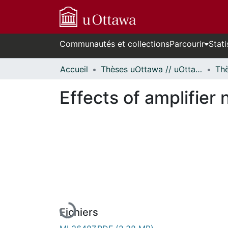
Communautés et collections
Parcourir
Stati
Accueil
Thèses uOttawa // uOttawa Theses
Effects of amplifier
En cours de chargement...
Fichiers