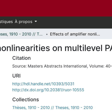
stiques
À propos
Thèses, 1910 - 2010 // Theses, 1910 - 2010
Effects of amplifier nonlinearities on multilevel PAM schemes.
 nonlinearities on multileve
Citation
Source: Masters Abstracts International, Volume: 40-
URI
http://hdl.handle.net/10393/5031
http://dx.doi.org/10.20381/ruor-10555
Collections
Thèses, 1910 - 2010 // Theses, 1910 - 2010