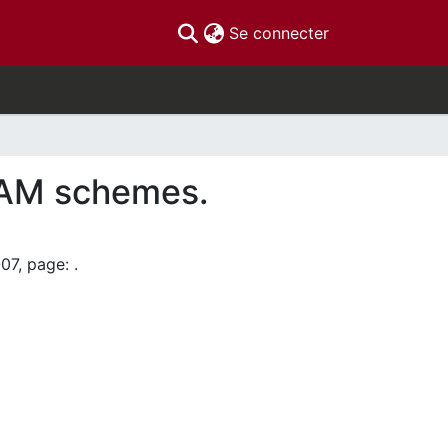
(current)
Se connecter
l PAM schemes.
07, page: .