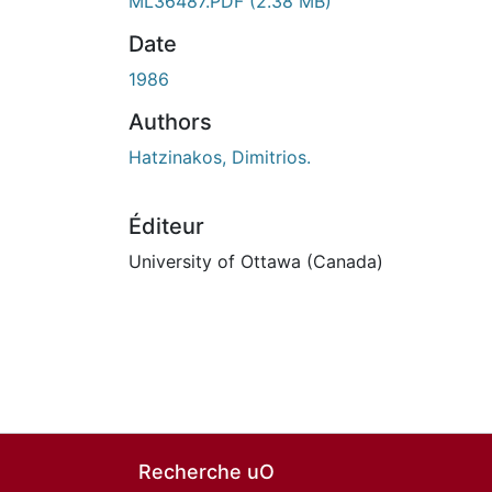
ML36487.PDF
(2.38 MB)
Date
1986
Authors
Hatzinakos, Dimitrios.
Éditeur
University of Ottawa (Canada)
Recherche uO