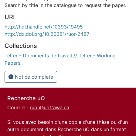
Search by title in the catalogue to request the paper.
URI
http://hdl.handle.net/10393/19495
http://dx.doi.org/10.20381/ruor-2487
Collections
Telfer - Documents de travail // Telfer - Working
Papers
Notice complète
Recherche uO
Courriel :
ruor@uottawa.ca
Si vous avez besoin d'une copie d'une thèse ou d'un
autre document dans Recherche uO dans un format