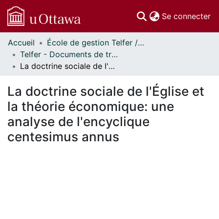
(c
Se connecter
Accueil
École de gestion Telfer // Telfer School of Management
Communautés
Telfer - Documents de travail // Telfer - Working Papers
et collections
La doctrine sociale de l'Église et la théorie économique: une analyse de l'encyclique centesimus annus
Parcourir
Statistiques
La doctrine sociale de l'Église et
À propos
la théorie économique: une
analyse de l'encyclique
centesimus annus