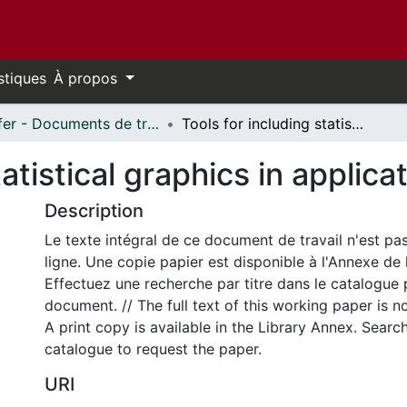
stiques
À propos
Telfer - Documents de travail // Telfer - Working Papers
Tools for including statistical graphics in application programs
tatistical graphics in applic
Description
Le texte intégral de ce document de travail n'est pa
ligne. Une copie papier est disponible à l'Annexe de 
Effectuez une recherche par titre dans le catalogue 
document. // The full text of this working paper is no
A print copy is available in the Library Annex. Search 
catalogue to request the paper.
URI