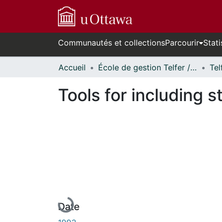
Communautés et collections
Parcourir
Stati
Accueil
École de gestion Telfer // Telfer School of Management
Tools for including s
En cours de chargement...
Date