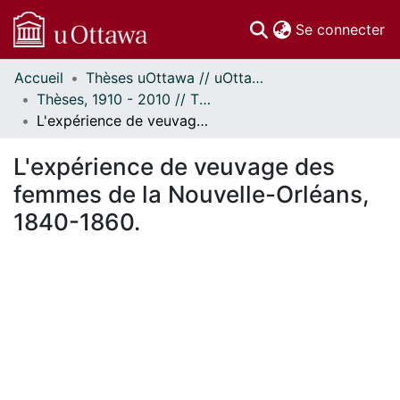
(c
Se connecter
Accueil
Thèses uOttawa // uOttawa Theses
Communautés
Thèses, 1910 - 2010 // Theses, 1910 - 2010
et collections
L'expérience de veuvage des femmes de la Nouvelle-Orléans, 1840-1860.
Parcourir
Statistiques
L'expérience de veuvage des
À propos
femmes de la Nouvelle-Orléans,
1840-1860.