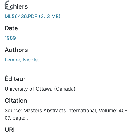
En cours de chargement...
Fichiers
ML56436.PDF
(3.13 MB)
Date
1989
Authors
Lemire, Nicole.
Éditeur
University of Ottawa (Canada)
Citation
Source: Masters Abstracts International, Volume: 40-
07, page: .
URI