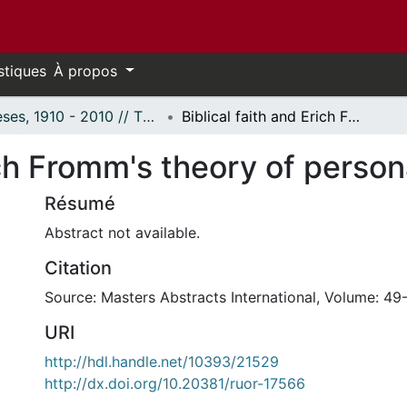
stiques
À propos
Thèses, 1910 - 2010 // Theses, 1910 - 2010
Biblical faith and Erich Fromm's theory of personality
ich Fromm's theory of person
Résumé
Abstract not available.
Citation
Source: Masters Abstracts International, Volume: 49-
URI
http://hdl.handle.net/10393/21529
http://dx.doi.org/10.20381/ruor-17566