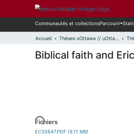
Communautés et collections
Parcourir
Stati
Accueil
Thèses uOttawa // uOttawa Theses
Biblical faith and Er
rs de chargement...
Fichiers
EC55647.PDF
(9.17 MB)