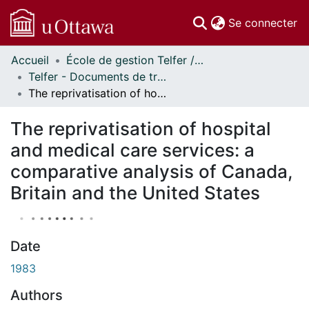
(c
Se connecter
Accueil
École de gestion Telfer // Telfer School of Management
Communautés
Telfer - Documents de travail // Telfer - Working Papers
et collections
The reprivatisation of hospital and medical care services: a comparative analysis of Canada, Britain and the United States
Parcourir
À propos
The reprivatisation of hospital
and medical care services: a
comparative analysis of Canada,
Britain and the United States
Date
1983
Authors