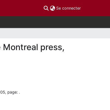
(current)
Se connecter
e Montreal press,
05, page: .