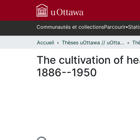
Communautés et collections
Parcourir
Stati
Accueil
Thèses uOttawa // uOttawa Theses
The cultivation of h
1886--1950
rs de chargement...