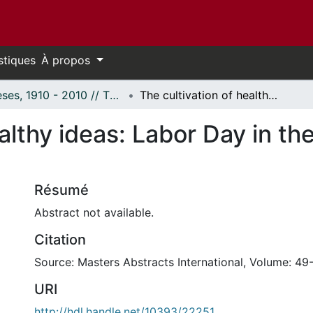
stiques
À propos
Thèses, 1910 - 2010 // Theses, 1910 - 2010
The cultivation of healthy ideas: Labor Day in the Montreal press, 1886--1950
ealthy ideas: Labor Day in th
Résumé
Abstract not available.
Citation
Source: Masters Abstracts International, Volume: 49-
URI
http://hdl.handle.net/10393/22251