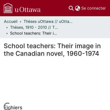
(c
Se connecter
Accueil
Thèses uOttawa // uOttawa Theses
Communautés
Thèses, 1910 - 2010 // Theses, 1910 - 2010
et collections
School teachers: Their image in the Canadian novel, 1960-1974
Parcourir
Statistiques
School teachers: Their image in
À propos
the Canadian novel, 1960-1974
Fichiers