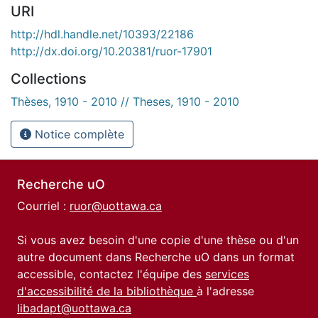
URI
http://hdl.handle.net/10393/22186
http://dx.doi.org/10.20381/ruor-17901
Collections
Thèses, 1910 - 2010 // Theses, 1910 - 2010
Notice complète
Recherche uO
Courriel :
ruor@uottawa.ca
Si vous avez besoin d'une copie d'une thèse ou d'un
autre document dans Recherche uO dans un format
accessible, contactez l'équipe des
services
d'accessibilité de la bibliothèque
à l'adresse
libadapt@uottawa.ca