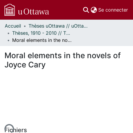
(c
Se connecter
Accueil
Thèses uOttawa // uOttawa Theses
Communautés
Thèses, 1910 - 2010 // Theses, 1910 - 2010
et collections
Moral elements in the novels of Joyce Cary
Parcourir
Statistiques
Moral elements in the novels of
À propos
Joyce Cary
Fichiers