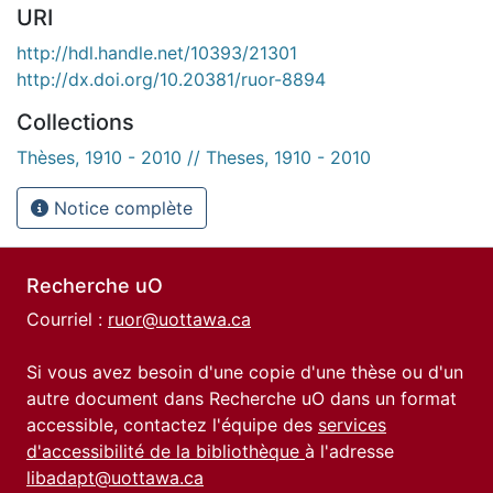
URI
http://hdl.handle.net/10393/21301
http://dx.doi.org/10.20381/ruor-8894
Collections
Thèses, 1910 - 2010 // Theses, 1910 - 2010
Notice complète
Recherche uO
Courriel :
ruor@uottawa.ca
Si vous avez besoin d'une copie d'une thèse ou d'un
autre document dans Recherche uO dans un format
accessible, contactez l'équipe des
services
d'accessibilité de la bibliothèque
à l'adresse
libadapt@uottawa.ca