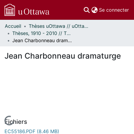
(c
Se connecter
Accueil
Thèses uOttawa // uOttawa Theses
Communautés
Thèses, 1910 - 2010 // Theses, 1910 - 2010
et collections
Jean Charbonneau dramaturge
Parcourir
Statistiques
Jean Charbonneau dramaturge
À propos
En cours de chargement...
Fichiers
EC55186.PDF
(8.46 MB)