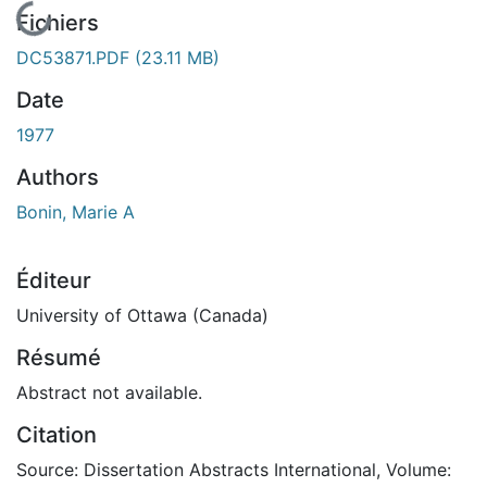
En cours de chargement...
Fichiers
DC53871.PDF
(23.11 MB)
Date
1977
Authors
Bonin, Marie A
Éditeur
University of Ottawa (Canada)
Résumé
Abstract not available.
Citation
Source: Dissertation Abstracts International, Volume: