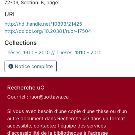
72-06, Section: B, page: .
URI
http://hdl.handle.net/10393/21425
http://dx.doi.org/10.20381/ruor-17504
Collections
Thèses, 1910 - 2010 // Theses, 1910 - 2010
Notice complète
Recherche uO
Courriel :
ruor@uottawa.ca
Si vous avez besoin d'une copie d'une thèse ou d'un
autre document dans Recherche uO dans un format
accessible, contactez l'équipe des
services
d'accessibilité de la bibliothèque
à l'adresse