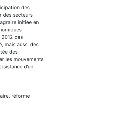
icipation des
r des secteurs
graire initiée en
onomiques
6-2012 des
é, mais aussi des
itée des
iser les mouvements
rsistance d’un
aire
,
réforme