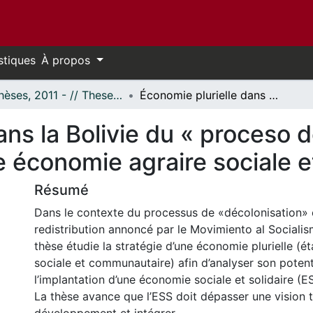
stiques
À propos
- Thèses, 2011 - // Theses, 2011 -
Économie plurielle dans la Bolivie du « proceso de cambio » : premiers jalons d’une économie agraire sociale et solidaire?
ans la Bolivie du « proceso 
e économie agraire sociale et
Résumé
Dans le contexte du processus de «décolonisation» 
redistribution annoncé par le Movimiento al Socialism
thèse étudie la stratégie d’une économie plurielle (ét
sociale et communautaire) afin d’analyser son potent
l’implantation d’une économie sociale et solidaire (ES
La thèse avance que l’ESS doit dépasser une vision 