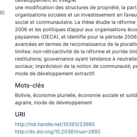
développement et intégrer
une modification des structures de propriété, la part
MB)
organisations sociales et un investissement en faveu
social et communautaire. La thèse étudie la réforme a
2006 et les politiques d’appui aux organisations éc
paysannes (OECA), et identifie pour la période 200
avancées en termes de reconnaissance de la pluralit
limites: non-rétroactivité de la réforme et portée lim
restitutions; gouvernance ayant tendance à neutral
sociaux; imprécision de la notion de communauté; pe
mode de développement extractif.
Mots-clés
Bolivie
,
économie plurielle
,
économie sociale et solid
agraire
,
mode de développement
URI
http://hdl.handle.net/10393/23985
http://dx.doi.org/10.20381/ruor-2892