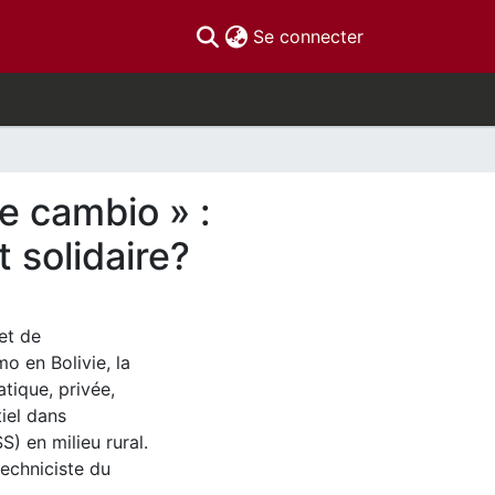
(current)
Se connecter
de cambio » :
 solidaire?
et de
o en Bolivie, la
atique, privée,
iel dans
S) en milieu rural.
techniciste du