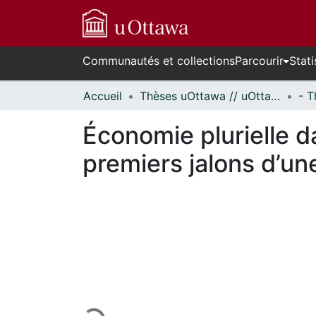
Communautés et collections
Parcourir
Stati
Accueil
Thèses uOttawa // uOttawa Theses
Économie plurielle d
premiers jalons d’un
En cours de chargement...