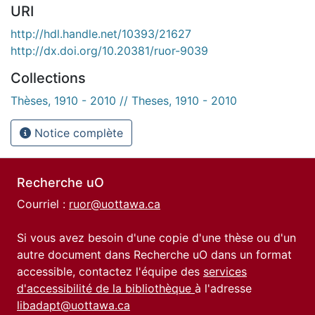
URI
http://hdl.handle.net/10393/21627
http://dx.doi.org/10.20381/ruor-9039
Collections
Thèses, 1910 - 2010 // Theses, 1910 - 2010
Notice complète
Recherche uO
Courriel :
ruor@uottawa.ca
Si vous avez besoin d'une copie d'une thèse ou d'un
autre document dans Recherche uO dans un format
accessible, contactez l'équipe des
services
d'accessibilité de la bibliothèque
à l'adresse
libadapt@uottawa.ca