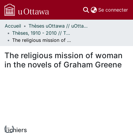
(c
Se connecter
Accueil
Thèses uOttawa // uOttawa Theses
Communautés
Thèses, 1910 - 2010 // Theses, 1910 - 2010
et collections
The religious mission of woman in the novels of Graham Greene
Parcourir
Statistiques
The religious mission of woman
À propos
in the novels of Graham Greene
En cours de chargement...
Fichiers