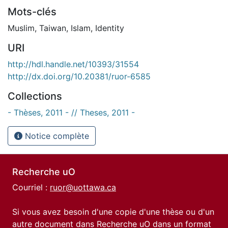
Mots-clés
Muslim
,
Taiwan
,
Islam
,
Identity
URI
http://hdl.handle.net/10393/31554
http://dx.doi.org/10.20381/ruor-6585
Collections
- Thèses, 2011 - // Theses, 2011 -
Notice complète
Recherche uO
Courriel :
ruor@uottawa.ca
Si vous avez besoin d'une copie d'une thèse ou d'un
autre document dans Recherche uO dans un format