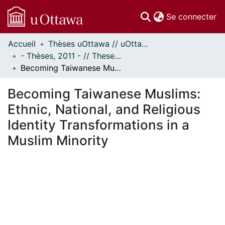
(c
Se connecter
Accueil
Thèses uOttawa // uOttawa Theses
Communautés
- Thèses, 2011 - // Theses, 2011 -
et collections
Becoming Taiwanese Muslims: Ethnic, National, and Religious Identity Transformations in a Muslim Minority
Parcourir
Statistiques
Becoming Taiwanese Muslims:
À propos
Ethnic, National, and Religious
Identity Transformations in a
Muslim Minority
En cours de chargement...