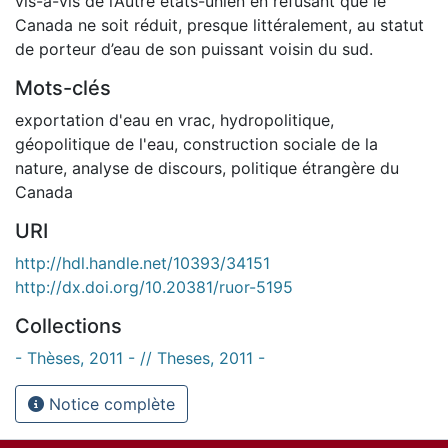
vis-à-vis de l’Autre états-unien en refusant que le
Canada ne soit réduit, presque littéralement, au statut
de porteur d’eau de son puissant voisin du sud.
Mots-clés
exportation d'eau en vrac
,
hydropolitique
,
géopolitique de l'eau
,
construction sociale de la
nature
,
analyse de discours
,
politique étrangère du
Canada
URI
http://hdl.handle.net/10393/34151
http://dx.doi.org/10.20381/ruor-5195
Collections
- Thèses, 2011 - // Theses, 2011 -
Notice complète