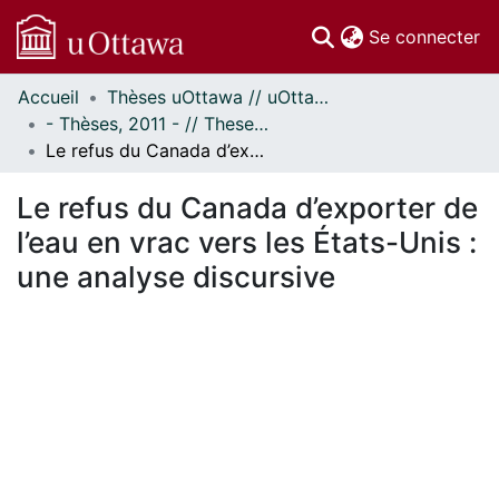
(c
Se connecter
Accueil
Thèses uOttawa // uOttawa Theses
Communautés
- Thèses, 2011 - // Theses, 2011 -
et collections
Le refus du Canada d’exporter de l’eau en vrac vers les États-Unis : une analyse discursive
Parcourir
Statistiques
Le refus du Canada d’exporter de
À propos
l’eau en vrac vers les États-Unis :
une analyse discursive