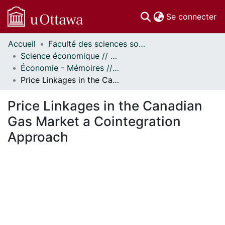
(c
Se connecter
Accueil
Faculté des sciences sociales // Faculty of Social Sciences
Communautés
Science économique // Economics
et collections
Économie - Mémoires // Economics - Research Papers
Parcourir
Price Linkages in the Canadian Gas Market a Cointegration Approach
Statistiques
À propos
Price Linkages in the Canadian
Gas Market a Cointegration
Approach