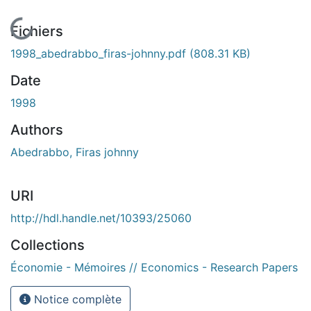
En cours de chargement...
Fichiers
1998_abedrabbo_firas-johnny.pdf
(808.31 KB)
Date
1998
Authors
Abedrabbo, Firas johnny
URI
http://hdl.handle.net/10393/25060
Collections
Économie - Mémoires // Economics - Research Papers
Notice complète