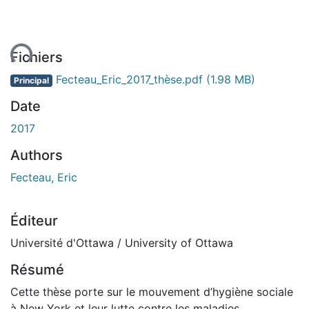
ent...
Fichiers
Fecteau_Eric_2017_thèse.pdf
(1.98 MB)
Principal
Date
2017
Authors
Fecteau, Eric
Éditeur
Université d'Ottawa / University of Ottawa
Résumé
Cette thèse porte sur le mouvement d’hygiène sociale
à New York et leur lutte contre les maladies