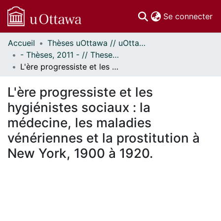
(c
Se connecter
Accueil
Thèses uOttawa // uOttawa Theses
Communautés
- Thèses, 2011 - // Theses, 2011 -
et collections
L'ère progressiste et les hygiénistes sociaux : la médecine, les maladies vénériennes et la prostitution à New York, 1900 à 1920.
Parcourir
Statistiques
L'ère progressiste et les
À propos
hygiénistes sociaux : la
médecine, les maladies
vénériennes et la prostitution à
New York, 1900 à 1920.