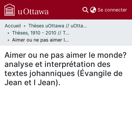
(c
Se connecter
Accueil
Thèses uOttawa // uOttawa Theses
Communautés
Thèses, 1910 - 2010 // Theses, 1910 - 2010
et collections
Aimer ou ne pas aimer le monde? analyse et interprétation des textes johanniques (Évangile de Jean et I Jean).
Parcourir
Statistiques
Aimer ou ne pas aimer le monde?
À propos
analyse et interprétation des
textes johanniques (Évangile de
Jean et I Jean).