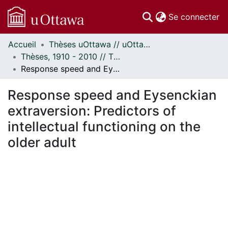
(c
Se connecter
Accueil
Thèses uOttawa // uOttawa Theses
Communautés
Thèses, 1910 - 2010 // Theses, 1910 - 2010
et collections
Response speed and Eysenckian extraversion: Predictors of intellectual functioning on the older adult
Parcourir
Statistiques
Response speed and Eysenckian
À propos
extraversion: Predictors of
intellectual functioning on the
older adult