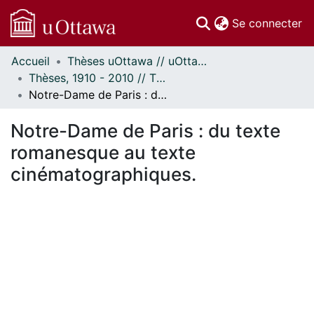
(c
Se connecter
Accueil
Thèses uOttawa // uOttawa Theses
Communautés
Thèses, 1910 - 2010 // Theses, 1910 - 2010
et collections
Notre-Dame de Paris : du texte romanesque au texte cinématographiques.
Parcourir
Statistiques
Notre-Dame de Paris : du texte
À propos
romanesque au texte
cinématographiques.