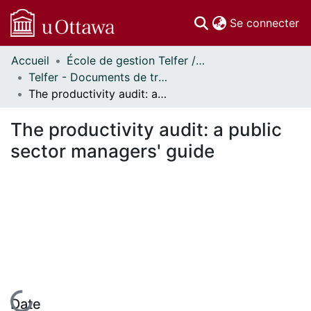
(c
Se connecter
Accueil
École de gestion Telfer // Telfer School of Management
Communautés
Telfer - Documents de travail // Telfer - Working Papers
et collections
The productivity audit: a public sector managers' guide
Parcourir
Statistiques
The productivity audit: a public
À propos
sector managers' guide
En cours de chargement...
Date