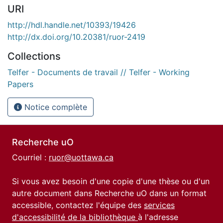
URI
http://hdl.handle.net/10393/19426
http://dx.doi.org/10.20381/ruor-2419
Collections
Telfer - Documents de travail // Telfer - Working
Papers
Notice complète
Recherche uO
Courriel :
ruor@uottawa.ca
Si vous avez besoin d'une copie d'une thèse ou d'un
autre document dans Recherche uO dans un format
accessible, contactez l'équipe des
services
d'accessibilité de la bibliothèque
à l'adresse