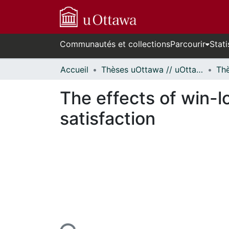
Communautés et collections
Parcourir
Stati
Accueil
Thèses uOttawa // uOttawa Theses
The effects of win-l
satisfaction