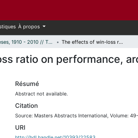
stiques
À propos
Thèses, 1910 - 2010 // Theses, 1910 - 2010
The effects of win-loss ratio on performance, arousal and satisfaction
oss ratio on performance, ar
Résumé
Abstract not available.
Citation
Source: Masters Abstracts International, Volume: 49-
URI
http://hdl.handle.net/10393/22583