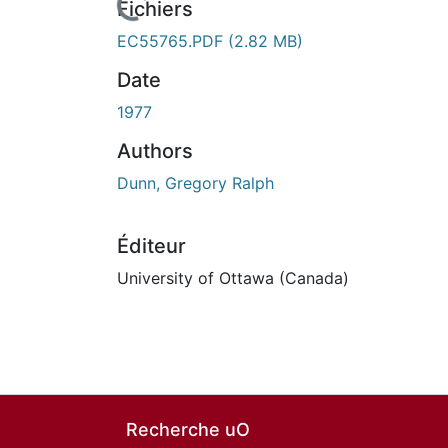
En cours de chargement...
Fichiers
EC55765.PDF
(2.82 MB)
Date
1977
Authors
Dunn, Gregory Ralph
Éditeur
University of Ottawa (Canada)
Recherche uO