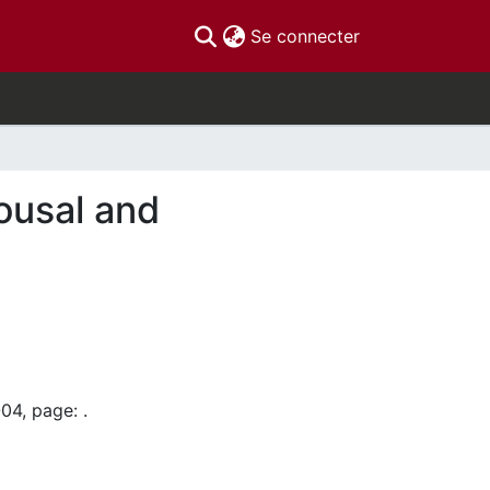
(current)
Se connecter
ousal and
04, page: .