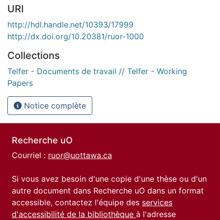
URI
http://hdl.handle.net/10393/17999
http://dx.doi.org/10.20381/ruor-1000
Collections
Telfer - Documents de travail // Telfer - Working
Papers
Notice complète
Recherche uO
Courriel :
ruor@uottawa.ca
Si vous avez besoin d'une copie d'une thèse ou d'un
autre document dans Recherche uO dans un format
accessible, contactez l'équipe des
services
d'accessibilité de la bibliothèque
à l'adresse