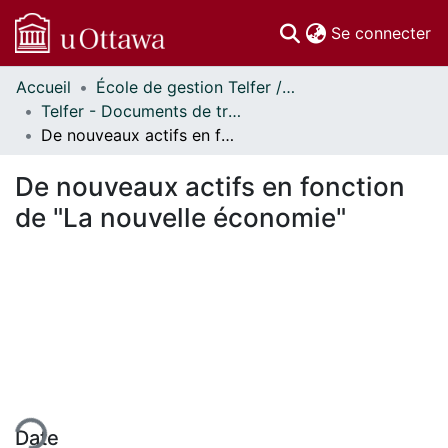
(c
Se connecter
Accueil
École de gestion Telfer // Telfer School of Management
Communautés
Telfer - Documents de travail // Telfer - Working Papers
et collections
De nouveaux actifs en fonction de "La nouvelle économie"
Parcourir
Statistiques
De nouveaux actifs en fonction
À propos
de "La nouvelle économie"
ent...
Date