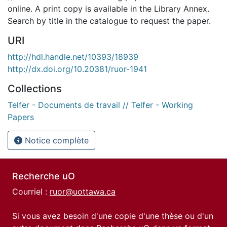
online. A print copy is available in the Library Annex.
Search by title in the catalogue to request the paper.
URI
http://hdl.handle.net/10393/18939
http://dx.doi.org/10.20381/ruor-1941
Collections
Telfer - Documents de travail // Telfer - Working
Papers
Notice complète
Recherche uO
Courriel :
ruor@uottawa.ca
Si vous avez besoin d'une copie d'une thèse ou d'un