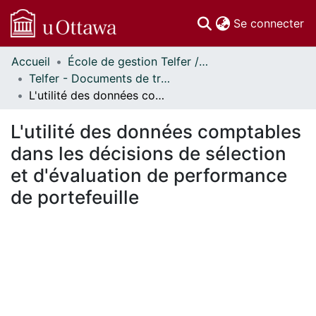
(c
Se connecter
Accueil
École de gestion Telfer // Telfer School of Management
Communautés
Telfer - Documents de travail // Telfer - Working Papers
et collections
L'utilité des données comptables dans les décisions de sélection et d'évaluation de performance de portefeuille
Parcourir
Statistiques
L'utilité des données comptables
À propos
dans les décisions de sélection
et d'évaluation de performance
de portefeuille