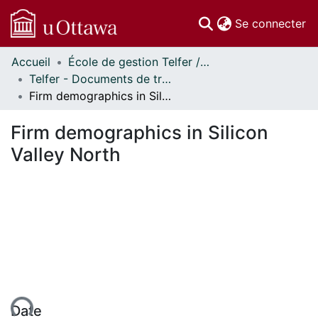
(c
Se connecter
Accueil
École de gestion Telfer // Telfer School of Management
Communautés
Telfer - Documents de travail // Telfer - Working Papers
et collections
Firm demographics in Silicon Valley North
Parcourir
Statistiques
Firm demographics in Silicon
À propos
Valley North
Date