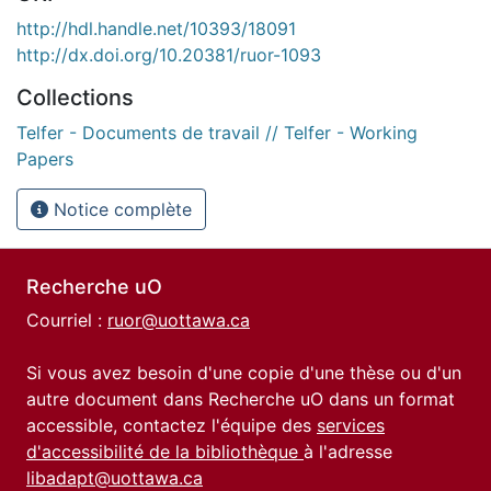
http://hdl.handle.net/10393/18091
http://dx.doi.org/10.20381/ruor-1093
Collections
Telfer - Documents de travail // Telfer - Working
Papers
Notice complète
Recherche uO
Courriel :
ruor@uottawa.ca
Si vous avez besoin d'une copie d'une thèse ou d'un
autre document dans Recherche uO dans un format
accessible, contactez l'équipe des
services
d'accessibilité de la bibliothèque
à l'adresse
libadapt@uottawa.ca