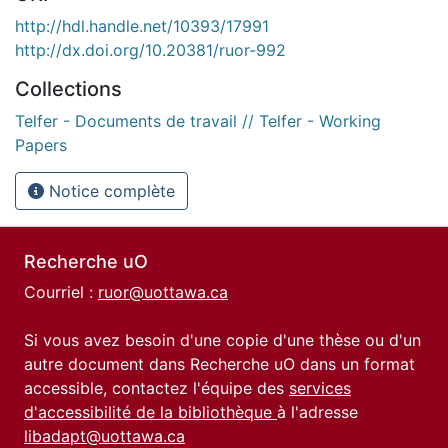
http://hdl.handle.net/10393/17991
http://dx.doi.org/10.20381/ruor-992
Collections
Telfer - Documents de travail // Telfer - Working
Papers
Notice complète
Recherche uO
Courriel :
ruor@uottawa.ca
Si vous avez besoin d'une copie d'une thèse ou d'un
autre document dans Recherche uO dans un format
accessible, contactez l'équipe des
services
d'accessibilité de la bibliothèque
à l'adresse
libadapt@uottawa.ca