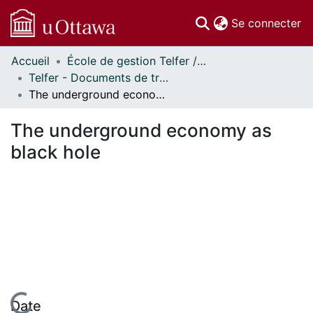
(c
Se connecter
Accueil
École de gestion Telfer // Telfer School of Management
Communautés
Telfer - Documents de travail // Telfer - Working Papers
et collections
The underground economy as black hole
Parcourir
Statistiques
The underground economy as
À propos
black hole
Date