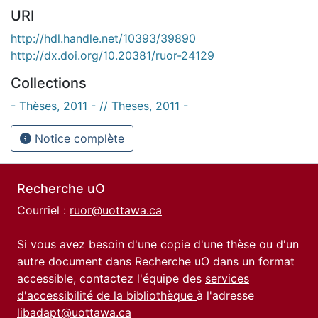
URI
http://hdl.handle.net/10393/39890
http://dx.doi.org/10.20381/ruor-24129
Collections
- Thèses, 2011 - // Theses, 2011 -
Notice complète
Recherche uO
Courriel :
ruor@uottawa.ca
Si vous avez besoin d'une copie d'une thèse ou d'un
autre document dans Recherche uO dans un format
accessible, contactez l'équipe des
services
d'accessibilité de la bibliothèque
à l'adresse
libadapt@uottawa.ca