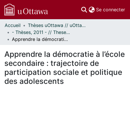
(c
Se connecter
Accueil
Thèses uOttawa // uOttawa Theses
Communautés
- Thèses, 2011 - // Theses, 2011 -
et collections
Apprendre la démocratie à l’école secondaire : trajectoire de participation sociale et politique des adolescents
Parcourir
Statistiques
Apprendre la démocratie à l’école
À propos
secondaire : trajectoire de
participation sociale et politique
des adolescents